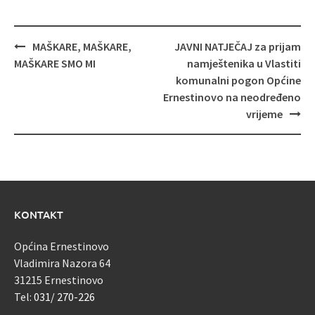
Navigacija
MAŠKARE, MAŠKARE,
JAVNI NATJEČAJ za prijam
objava
MAŠKARE SMO MI
namještenika u Vlastiti
komunalni pogon Općine
Ernestinovo na neodređeno
vrijeme
KONTAKT
Općina Ernestinovo
Vladimira Nazora 64
31215 Ernestinovo
Tel:
031/ 270-226