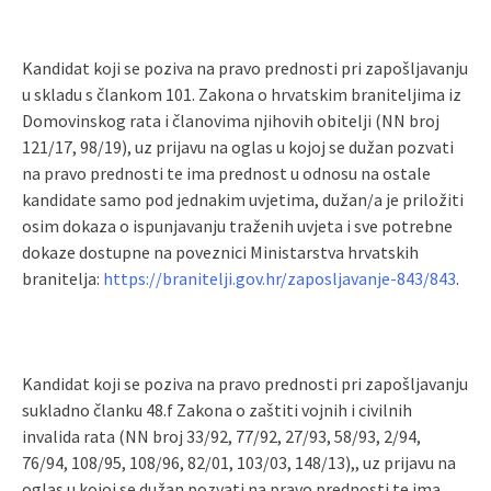
Kandidat koji se poziva na pravo prednosti pri zapošljavanju
u skladu s člankom 101. Zakona o hrvatskim braniteljima iz
Domovinskog rata i članovima njihovih obitelji (NN broj
121/17, 98/19), uz prijavu na oglas u kojoj se dužan pozvati
na pravo prednosti te ima prednost u odnosu na ostale
kandidate samo pod jednakim uvjetima, dužan/a je priložiti
osim dokaza o ispunjavanju traženih uvjeta i sve potrebne
dokaze dostupne na poveznici Ministarstva hrvatskih
branitelja:
https://branitelji.gov.hr/zaposljavanje-843/843
.
Kandidat koji se poziva na pravo prednosti pri zapošljavanju
sukladno članku 48.f Zakona o zaštiti vojnih i civilnih
invalida rata (NN broj 33/92, 77/92, 27/93, 58/93, 2/94,
76/94, 108/95, 108/96, 82/01, 103/03, 148/13),, uz prijavu na
oglas u kojoj se dužan pozvati na pravo prednosti te ima