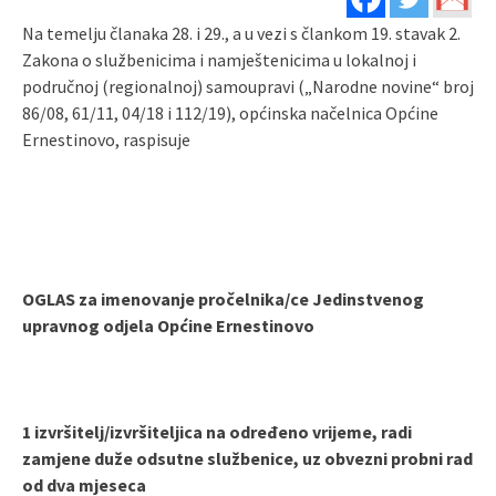
Na temelju članaka 28. i 29., a u vezi s člankom 19. stavak 2.
Zakona o službenicima i namještenicima u lokalnoj i
područnoj (regionalnoj) samoupravi („Narodne novine“ broj
86/08, 61/11, 04/18 i 112/19), općinska načelnica Općine
Ernestinovo, raspisuje
OGLAS
za imenovanje pročelnika/ce Jedinstvenog
upravnog odjela
Općine Ernestinovo
1 izvršitelj/izvršiteljica na određeno vrijeme, radi
zamjene duže odsutne službenice, uz obvezni probni rad
od dva mjeseca