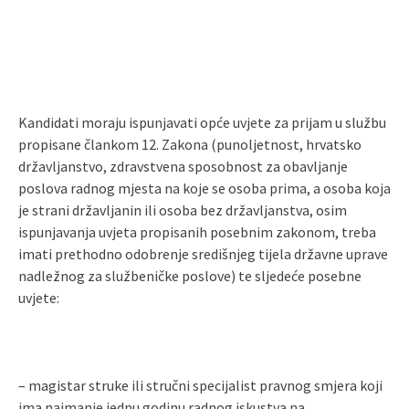
Kandidati moraju ispunjavati opće uvjete za prijam u službu
propisane člankom 12. Zakona (punoljetnost, hrvatsko
državljanstvo, zdravstvena sposobnost za obavljanje
poslova radnog mjesta na koje se osoba prima, a osoba koja
je strani državljanin ili osoba bez državljanstva, osim
ispunjavanja uvjeta propisanih posebnim zakonom, treba
imati prethodno odobrenje središnjeg tijela državne uprave
nadležnog za službeničke poslove) te sljedeće posebne
uvjete:
– magistar struke ili stručni specijalist pravnog smjera koji
ima najmanje jednu godinu radnog iskustva na