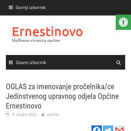
Skoči
Gornji izbornik
do
Open 
sadržaja
Ernestinovo
Službena stranica općine
Glavni izbornik
OGLAS za imenovanje pročelnika/ce
Jedinstvenog upravnog odjela Općine
Ernestinovo
9. ožujka 2022.
opcina