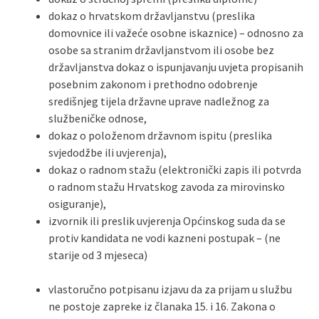
dokaz o hrvatskom državljanstvu (preslika
domovnice ili važeće osobne iskaznice) – odnosno za
osobe sa stranim državljanstvom ili osobe bez
državljanstva dokaz o ispunjavanju uvjeta propisanih
posebnim zakonom i prethodno odobrenje
središnjeg tijela državne uprave nadležnog za
službeničke odnose,
dokaz o položenom državnom ispitu (preslika
svjedodžbe ili uvjerenja),
dokaz o radnom stažu (elektronički zapis ili potvrda
o radnom stažu Hrvatskog zavoda za mirovinsko
osiguranje),
izvornik ili preslik uvjerenja Općinskog suda da se
protiv kandidata ne vodi kazneni postupak – (ne
starije od 3 mjeseca)
vlastoručno potpisanu izjavu da za prijam u službu
ne postoje zapreke iz članaka 15. i 16. Zakona o