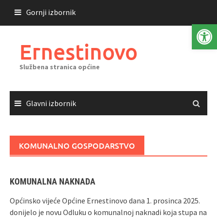
Skoči
Gornji izbornik
do
Open 
sadržaja
Ernestinovo
Službena stranica općine
Glavni izbornik
KOMUNALNO GOSPODARSTVO
KOMUNALNA NAKNADA
Općinsko vijeće Općine Ernestinovo dana 1. prosinca 2025.
donijelo je novu Odluku o komunalnoj naknadi koja stupa na