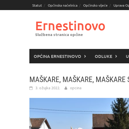
Skoči
Statut
Općinska načelnica
Općinsko vijeće
Uprava O
do
sadržaja
Ernestinovo
Službena stranica općine
OPĆINA ERNESTINOVO
ODLUKE
U
MAŠKARE, MAŠKARE, MAŠKARE 
3. ožujka 2022.
opcina