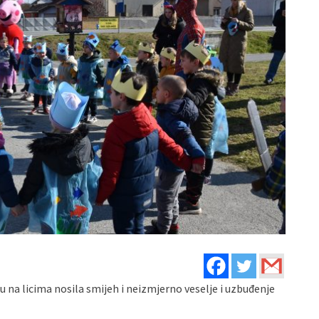
 na licima nosila smijeh i neizmjerno veselje i uzbuđenje