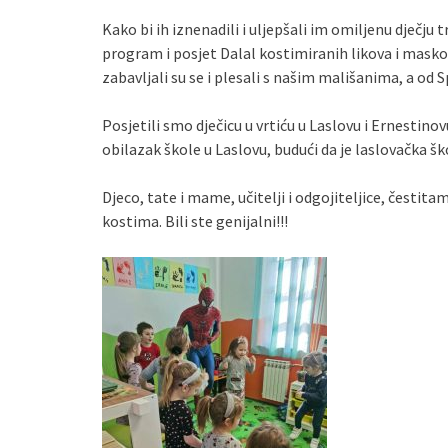
Kako bi ih iznenadili i uljepšali im omiljenu dječju 
program i posjet Dalal kostimiranih likova i maskot
zabavljali su se i plesali s našim mališanima, a od 
Posjetili smo dječicu u vrtiću u Laslovu i Ernestino
obilazak škole u Laslovu, budući da je laslovačka 
Djeco, tate i mame, učitelji i odgojiteljice, čestit
kostima. Bili ste genijalni!!!