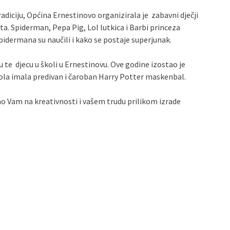
tradiciju, Općina Ernestinovo organizirala je zabavni dječji
a. Spiderman, Pepa Pig, Lol lutkica i Barbi princeza
Spidermana su naučili i kako se postaje superjunak.
vu te djecu u školi u Ernestinovu. Ove godine izostao je
škola imala predivan i čaroban Harry Potter maskenbal.
amo Vam na kreativnosti i vašem trudu prilikom izrade