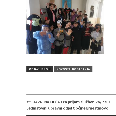
OBJAVLJENO U
NOVOSTI I DOGAĐANJA
Navigacija
JAVNI NATJEČAJ za prijam službenika/ice u
objava
Jedinstveni upravni odjel Općine Ernestinovo