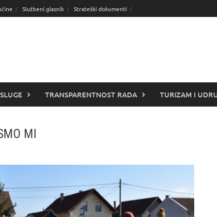
pćine
Službeni glasnik
Strateški dokumenti
SLUGE
TRANSPARENTNOST RADA
TURIZAM I UDR
SMO MI