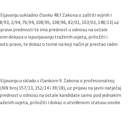
šljavanju sukladno članku 48.f Zakona o zaštiti vojnih i
58/93, 2/94, 76/94, 108/95, 108/96, 82/01, 103/03, 148/13) uz
na pravo prednosti te ima prednost u odnosu na ostale
im dokaza o ispunjavanju traženih uvjeta, priložiti i
nuto pravo, te dokaz o tome na koji način je prestao radni
ošljavanju u skladu s člankom 9. Zakona o profesionalnoj
(NN broj 157/13, 152/14 i 39/18), uz prijavu na javni natječaj
a prednost u odnosu na ostale kandidate samo pod jednakim
raženih uvjeta, priložiti i dokaz o utvrđenom statusu osobe