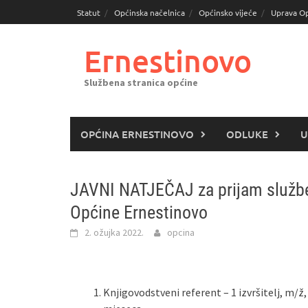
Skoči
Statut
Općinska načelnica
Općinsko vijeće
Uprava O
do
sadržaja
Ernestinovo
Službena stranica općine
OPĆINA ERNESTINOVO
ODLUKE
U
JAVNI NATJEČAJ za prijam služben
Općine Ernestinovo
2. ožujka 2022.
opcina
Knjigovodstveni referent – 1 izvršitelj, m/ž