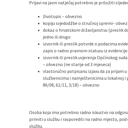
Prijavi na javni natječaj potrebno je priložiti sljede
životopis – obvezno
kopiju svjedodžbe o stručnoj spremi– obve
dokaz o hrvatskom državljanstvu (preslik do
jedno ili drugo
izvornik ili preslik potvrde o podacima evid
zapis o radno pravnom statusu iz evidencij
izvornik ili preslik uvjerenja Općinskog sud
– obvezno (ne starije od 3 mjeseca)
vlastoručno potpisanu izjavu da za prijam u 
službenicima i namještenicima u lokalnoj i
86/08, 61/11, 3/18) – obvezno
Osoba koja ima potrebno radno iskustvo na odgova
primiti u službu i rasporediti na radno mjesto, pod
službu.