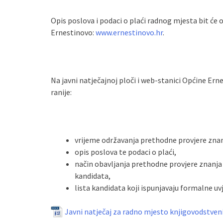
Opis poslova i podaci o plaći radnog mjesta bit će 
Ernestinovo:
www.ernestinovo.hr
.
Na javni natječajnoj ploči i web-stanici Općine Er
ranije:
vrijeme održavanja prethodne provjere zna
opis poslova te podaci o plaći,
način obavljanja prethodne provjere znanja i
kandidata,
lista kandidata koji ispunjavaju formalne uvj
Javni natječaj za radno mjesto knjigovodstven