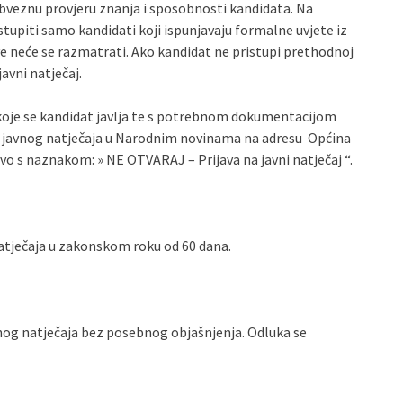
bveznu provjeru znanja i sposobnosti kandidata. Na
upiti samo kandidati koji ispunjavaju formalne uvjete iz
e neće se razmatrati. Ako kandidat ne pristupi prethodnoj
avni natječaj.
koje se kandidat javlja te s potrebnom dokumentacijom
e javnog natječaja u Narodnim novinama na adresu Općina
o s naznakom: » NE OTVARAJ – Prijava na javni natječaj “.
natječaja u zakonskom roku od 60 dana.
nog natječaja bez posebnog objašnjenja. Odluka se