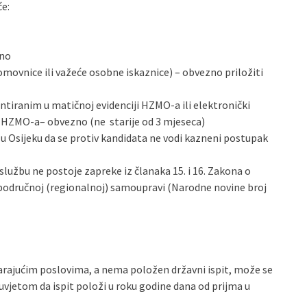
će:
zno
movnice ili važeće osobne iskaznice) – obvezno priložiti
entiranim u matičnoj evidenciji HZMO-a ili elektronički
e HZMO-a– obvezno (ne starije od 3 mjeseca)
a u Osijeku da se protiv kandidata ne vodi kazneni postupak
službu ne postoje zapreke iz članaka 15. i 16. Zakona o
 područnoj (regionalnoj) samoupravi (Narodne novine broj
rajućim poslovima, a nema položen državni ispit, može se
 uvjetom da ispit položi u roku godine dana od prijma u