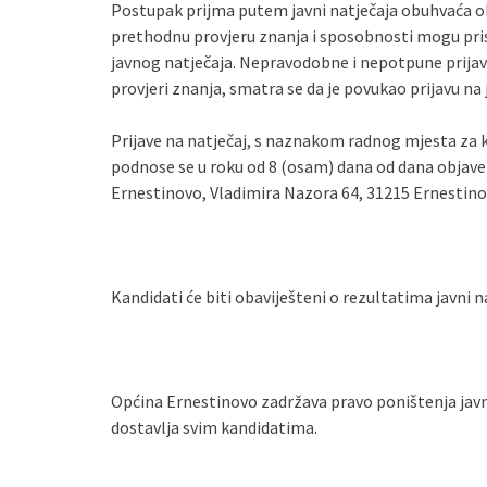
Postupak prijma putem javni natječaja obuhvaća o
prethodnu provjeru znanja i sposobnosti mogu prist
javnog natječaja. Nepravodobne i nepotpune prijav
provjeri znanja, smatra se da je povukao prijavu na j
Prijave na natječaj, s naznakom radnog mjesta za 
podnose se u roku od 8 (osam) dana od dana objav
Ernestinovo, Vladimira Nazora 64, 31215 Ernestinov
Kandidati će biti obaviješteni o rezultatima javni 
Općina Ernestinovo zadržava pravo poništenja jav
dostavlja svim kandidatima.