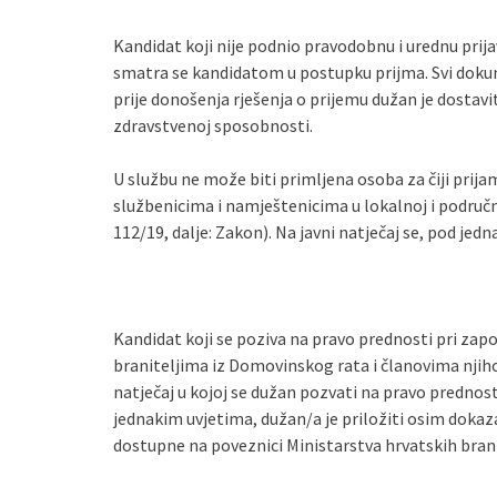
Kandidat koji nije podnio pravodobnu i urednu prijav
smatra se kandidatom u postupku prijma. Svi dokum
prije donošenja rješenja o prijemu dužan je dostavi
zdravstvenoj sposobnosti.
U službu ne može biti primljena osoba za čiji prija
službenicima i namještenicima u lokalnoj i područn
112/19, dalje: Zakon). Na javni natječaj se, pod je
Kandidat koji se poziva na pravo prednosti pri zap
braniteljima iz Domovinskog rata i članovima njihovi
natječaj u kojoj se dužan pozvati na pravo predno
jednakim uvjetima, dužan/a je priložiti osim dokaz
dostupne na poveznici Ministarstva hrvatskih brani