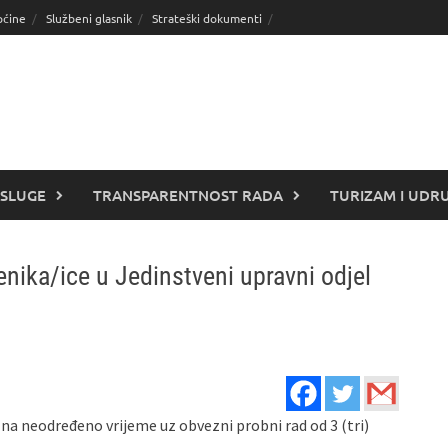
pćine
Službeni glasnik
Strateški dokumenti
SLUGE
TRANSPARENTNOST RADA
TURIZAM I UDR
ika/ice u Jedinstveni upravni odjel
, na neodređeno vrijeme uz obvezni probni rad od 3 (tri)