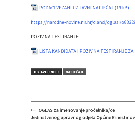
PODACI VEZANI UZ JAVNI NATJEČAJ
https://narodne-novine.nn.hr/clanci/oglasi/o833
POZIV NA TESTIRANJE:
LISTA KANDIDATA I POZIV NA TESTIRANJE 
OBJAVLJENO U
NATJEČAJI
Navigacija
OGLAS za imenovanje pročelnika/ce
objava
Jedinstvenog upravnog odjela Općine Ernestino