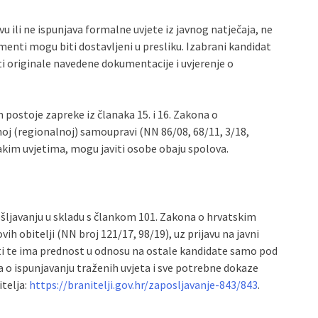
u ili ne ispunjava formalne uvjete iz javnog natječaja, ne
enti mogu biti dostavljeni u presliku. Izabrani kandidat
ti originale navedene dokumentacije i uvjerenje o
m postoje zapreke iz članaka 15. i 16. Zakona o
oj (regionalnoj) samoupravi (NN 86/08, 68/11, 3/18,
dnakim uvjetima, mogu javiti osobe obaju spolova.
ošljavanju u skladu s člankom 101. Zakona o hrvatskim
h obitelji (NN broj 121/17, 98/19), uz prijavu na javni
sti te ima prednost u odnosu na ostale kandidate samo pod
a o ispunjavanju traženih uvjeta i sve potrebne dokaze
telja:
https://branitelji.gov.hr/zaposljavanje-843/843
.