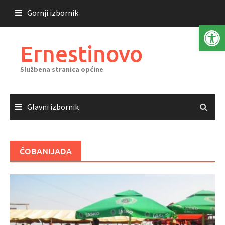
Skoči
Gornji izbornik
do
Open 
sadržaja
Ernestinovo
Službena stranica općine
Glavni izbornik
ČOBANIJADA