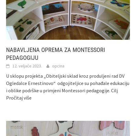
NABAVLJENA OPREMA ZA MONTESSORI
PEDAGOGIJU
12. veljače 2023.
opcina
U sklopu projekta „Obiteljski sklad kroz produljeni rad DV
Ogledalce Ernestinovo“ odgojiteljice su pohađale edukaciju
i oblike podrške u primjeni Montessori pedagogije. Cilj
Pročitaj više