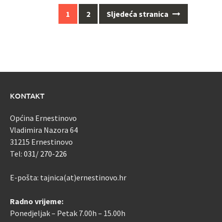
Navigacija
1
2
Sljedeća stranica
za
objave
KONTAKT
Općina Ernestinovo
Vladimira Nazora 64
31215 Ernestinovo
Tel:
031/ 270-226
E-pošta: tajnica(at)ernestinovo.hr
Radno vrijeme:
Ponedjeljak – Petak 7.00h – 15.00h