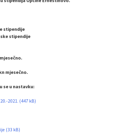
lu stipendija Općine Ernestinovo.
e stipendije
tske stipendije
n mjesečno.
 kn mjesečno.
ju se u nastavku:
020.-2021.
ije