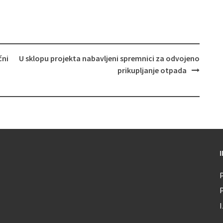
čni
U sklopu projekta nabavljeni spremnici za odvojeno
prikupljanje otpada
P
I