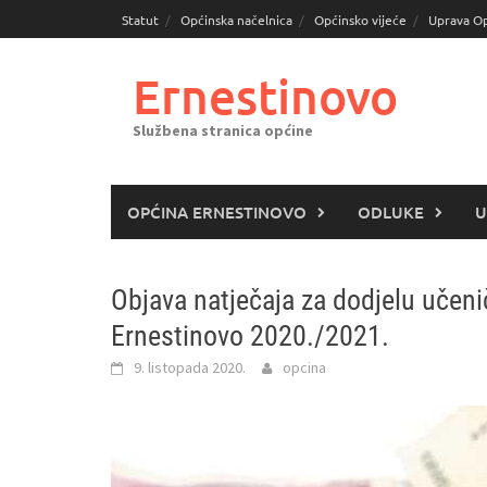
Skoči
Statut
Općinska načelnica
Općinsko vijeće
Uprava O
do
sadržaja
Ernestinovo
Službena stranica općine
OPĆINA ERNESTINOVO
ODLUKE
U
Objava natječaja za dodjelu učeni
Ernestinovo 2020./2021.
9. listopada 2020.
opcina