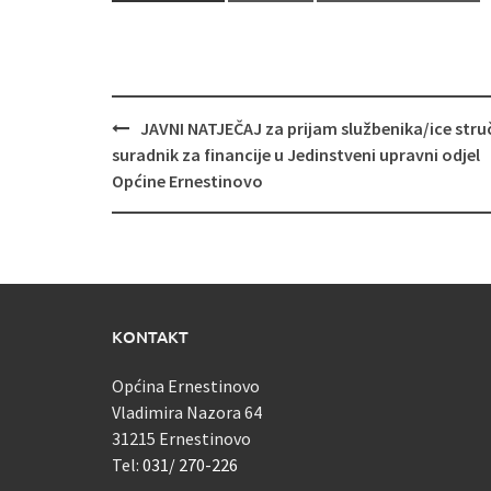
Navigacija
JAVNI NATJEČAJ za prijam službenika/ice stru
objava
suradnik za financije u Jedinstveni upravni odjel
Općine Ernestinovo
KONTAKT
Općina Ernestinovo
Vladimira Nazora 64
31215 Ernestinovo
Tel:
031/ 270-226