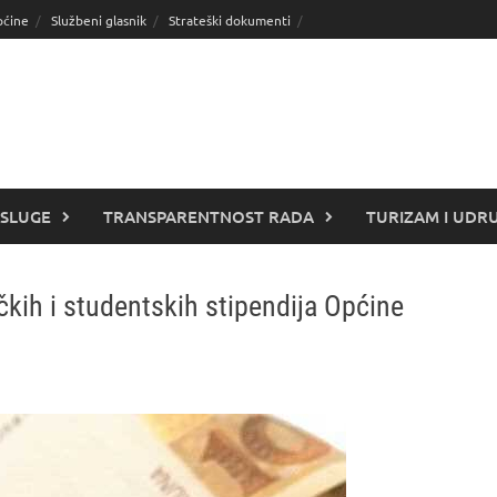
pćine
Službeni glasnik
Strateški dokumenti
SLUGE
TRANSPARENTNOST RADA
TURIZAM I UDR
čkih i studentskih stipendija Općine