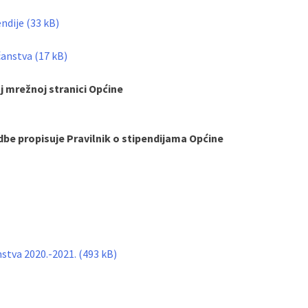
endije
ćanstva
oj mrežnoj stranici Općine
redbe propisuje Pravilnik o stipendijama Općine
nstva 2020.-2021.