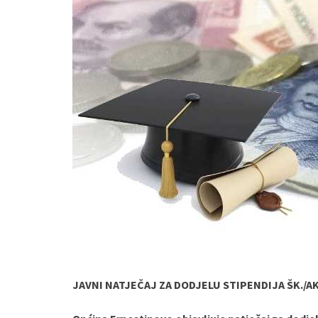
JAVNI NATJEČAJ ZA DODJELU STIPENDIJA ŠK./AK