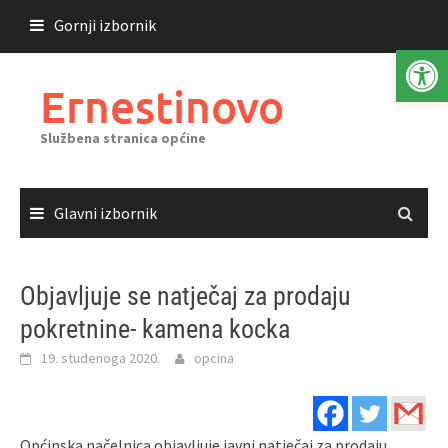
Skoči
Gornji izbornik
do
Open 
sadržaja
Ernestinovo
Službena stranica općine
Glavni izbornik
Objavljuje se natječaj za prodaju
pokretnine- kamena kocka
19. studenoga 2020.
opcina
Općinska načelnica objavljuje javni natječaj za prodaju