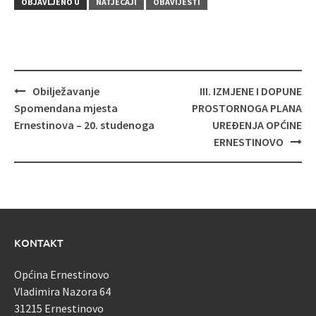
OBJAVLJENO U
NATJEČAJI
OBAVIJESTI
Navigacija
Obilježavanje
III. IZMJENE I DOPUNE
objava
Spomendana mjesta
PROSTORNOGA PLANA
Ernestinova – 20. studenoga
UREĐENJA OPĆINE
ERNESTINOVO
KONTAKT
Općina Ernestinovo
Vladimira Nazora 64
31215 Ernestinovo