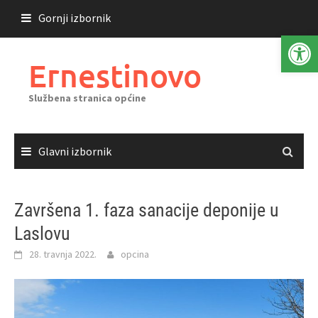
Skoči
Gornji izbornik
do
Open 
sadržaja
Ernestinovo
Službena stranica općine
Glavni izbornik
Završena 1. faza sanacije deponije u
Laslovu
28. travnja 2022.
opcina