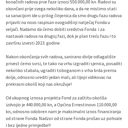
konačnih radova prve faze iznosi 550.000,00 kn. Radovi su
okončani prije svega nekoliko dana, a da ne mislimo stati
sa sanacijom ide u prilog činjenica da smo drugu fazu radova
prijavili na novo raspisan ovogodišnji natječaj Fonda u
veljači. Nadamo da ćemo dobiti sredstva Fonda i za
nastavak radova na drugoj fazi, dok je plan treću fazu i to
završnu izvesti 2023. godine.
Nakon okončanja svih radova, sanirano divlje odlagalište
privest ćemo svrsi, te tako na vrhu izgraditi sjenica, posaditi
nekoliko stabala, ugraditi toboganom s vrha brda prema
dolje, odnosno urediti jedan mali, ali lijepi vidikovac na
prekrasni okoliš koji nas okružuje!
Od ukupnog iznosa projekta Fond za zaštitu okoliša
izdvojio je 440.000,00 kn, a Općina Ernestinovo 110.000,00
kn, odnosno odobren nam je maksimalni iznos financiranja
od strane Fonda. Nadzor od strane Fonda prošao uz pohvale
i bez ijedne primjedbe!!