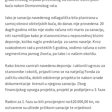
kuća nakon Domovinskog rata.
Iako je sanacija navedenog odlagališta bila planirana u
samoj obnovi obiteljskih kuća, do danas nije provedena. 20
dugih godina nitko nije vodio računa niti mario za sanaciju,
niti razmišljao kako je stanovnicima u neposrednoj blizini
deponije, koliko ruglo predstavlja za samo naselje. Kroz
svakodnevni rad u proteklih 5 godina, vodimo računa o svim
segmentima javnog života, pa tako i o našem okolišu.
Kako bismo sanirali navedenu deponiju i uklonili ugrozu za
stanovnike i okoliš, prijavili smo se na natječaj Fonda za
zaštitu okoliša, dobili odobrenje projekta te nakon izrade
dokumentacije krenuli u njegovu sanaciju. Zbog
financijskog opsega projekta, projekt je podijeljen u 3. faze.
Radovi za 1. fazu su bili procijenjeni na 620.000,00 kn, no
ostvarene su uštede prilikom sanacije te vrijednost