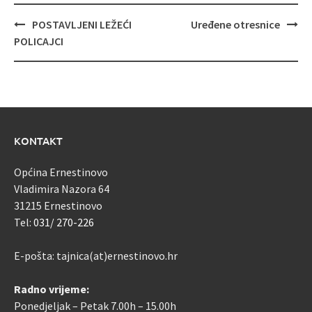
Navigacija
POSTAVLJENI LEŽEĆI
Uređene otresnice
objava
POLICAJCI
KONTAKT
Općina Ernestinovo
Vladimira Nazora 64
31215 Ernestinovo
Tel:
031/ 270-226
E-pošta: tajnica(at)ernestinovo.hr
Radno vrijeme:
Ponedjeljak – Petak 7.00h – 15.00h