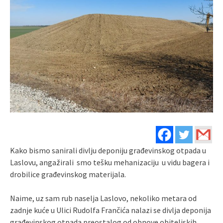
Kako bismo sanirali divlju deponiju građevinskog otpada u
Laslovu, angažirali smo tešku mehanizaciju u vidu bagera i
drobilice građevinskog materijala.
Naime, uz sam rub naselja Laslovo, nekoliko metara od
zadnje kuće u Ulici Rudolfa Frančića nalazi se divlja deponija
građevinskog otpada preostalog od obnove obiteljskih