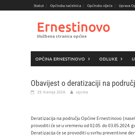
Skoči
Statut
Općinska načelnica
Općinsko vijeće
Uprava O
do
sadržaja
Ernestinovo
Službena stranica općine
OPĆINA ERNESTINOVO
ODLUKE
U
Obavijest o deratizaciji na podru
29. travnja 2024.
opcina
Deratizacija na području Općine Ernestinovo (naselj
provoditi će se u vremenu od 02.05. do 03.05.2024. 
Deratizacija će se provoditi u svrhu preventivne de