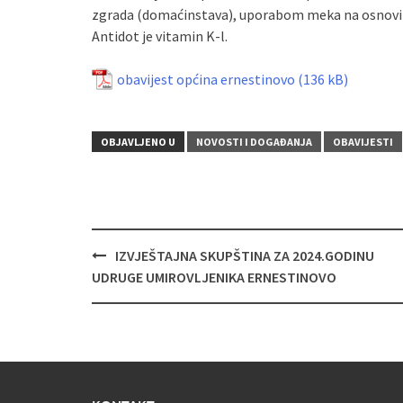
zgrada (domaćinstava), uporabom meka na osnovi 
Antidot je vitamin K-l.
obavijest općina ernestinovo
OBJAVLJENO U
NOVOSTI I DOGAĐANJA
OBAVIJESTI
Navigacija
IZVJEŠTAJNA SKUPŠTINA ZA 2024.GODINU
objava
UDRUGE UMIROVLJENIKA ERNESTINOVO