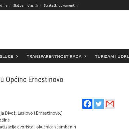
pćine
Službeni glasnik
Strateški dokumenti
SLUGE
TRANSPARENTNOST RADA
TURIZAM I UDR
čju Općine Ernestinovo
a Divoš, Laslovo i Ernestinovo,)
godine
ratizacije dvorišta i okućnica stambenih