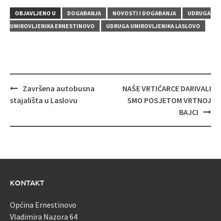
OBJAVLJENO U
DOGAĐANJA
NOVOSTI I DOGAĐANJA
UDRUGA
UMIROVLJENIKA ERNESTINOVO
UDRUGA UMIROVLJENIKA LASLOVO
Navigacija
Završena autobusna
NAŠE VRTIĆARCE DARIVALI
objava
stajališta u Laslovu
SMO POSJETOM VRTNOJ
BAJCI
KONTAKT
Općina Ernestinovo
Vladimira Nazora 64