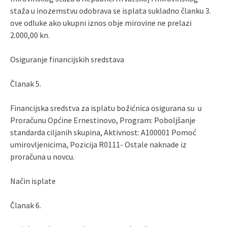
staža u inozemstvu odobrava se isplata sukladno članku 3.
ove odluke ako ukupni iznos obje mirovine ne prelazi
2.000,00 kn.
Osiguranje financijskih sredstava
Članak 5.
Financijska sredstva za isplatu božićnica osigurana su u
Proračunu Općine Ernestinovo, Program: Poboljšanje
standarda ciljanih skupina, Aktivnost: A100001 Pomoć
umirovljenicima, Pozicija R0111- Ostale naknade iz
proračuna u novcu.
Način isplate
Članak 6.