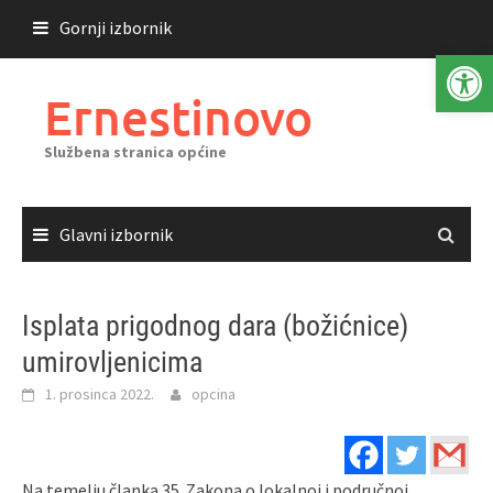
Skoči
Gornji izbornik
do
Open 
sadržaja
Ernestinovo
Službena stranica općine
Glavni izbornik
Isplata prigodnog dara (božićnice)
umirovljenicima
1. prosinca 2022.
opcina
Na temelju članka 35. Zakona o lokalnoj i područnoj