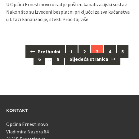
U Općini Ernestinovo u rad je pušten kanalizacijski sustav.
Nakon što su izvedeni besplatni priključci za sva kućanstva
u I. fazi kanalizacije, stekli
Pročitaj više
Navigacija
Prethodni
1
2
3
4
5
za
6
…
8
Sljedeća stranica
objave
KONTAKT
Općina Ernestinovo
Vladimira Nazora 64
31215 Ernestinovo