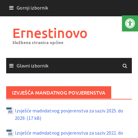
Skoči
Gornji izbornik
do
Open 
sadržaja
Ernestinovo
Službena stranica općine
Glavni izbornik
IZVJEŠĆA MANDATNOG POVJERENSTVA
Izvješće madndatnog povjerenstva za saziv 2025. do
2029.
Izvješće madndatnog povjerenstva za saziv 2021. do