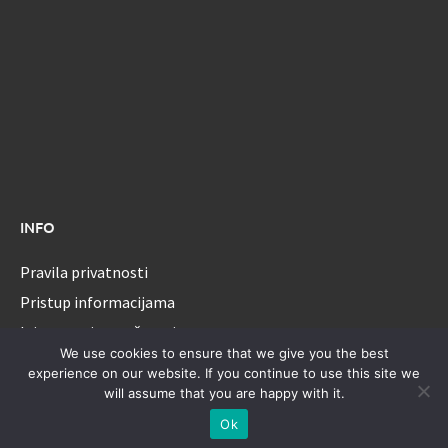
INFO
Pravila privatnosti
Pristup informacijama
Izjava o pristupačnosti
We use cookies to ensure that we give you the best
experience on our website. If you continue to use this site we
will assume that you are happy with it.
Sva prava pridržana - Općina Ernestinovo.
Ok
Ponosno pokreće
WordPress
|
Tema: Awaken od
ThemezHut