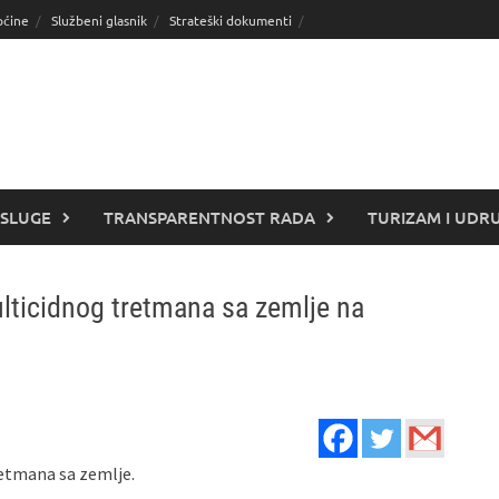
pćine
Službeni glasnik
Strateški dokumenti
SLUGE
TRANSPARENTNOST RADA
TURIZAM I UDR
ulticidnog tretmana sa zemlje na
etmana sa zemlje.