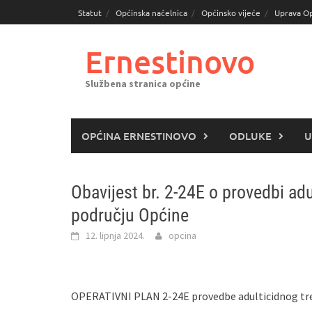
Skoči
Statut
Općinska načelnica
Općinsko vijeće
Uprava O
do
sadržaja
Ernestinovo
Službena stranica općine
OPĆINA ERNESTINOVO
ODLUKE
U
Obavijest br. 2-24E o provedbi ad
području Općine
12. lipnja 2024.
opcina
OPERATIVNI PLAN 2-24E provedbe adulticidnog tr