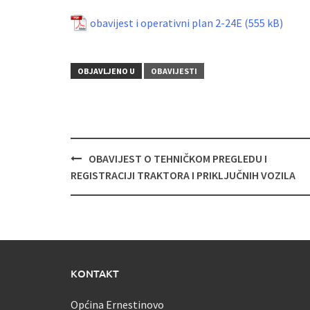
obavijest i operativni plan 2-24E
OBJAVLJENO U
OBAVIJESTI
Navigacija
OBAVIJEST O TEHNIČKOM PREGLEDU I
objava
REGISTRACIJI TRAKTORA I PRIKLJUČNIH VOZILA
KONTAKT
Općina Ernestinovo