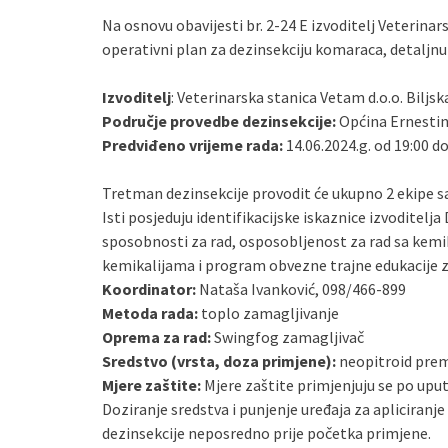
Na osnovu obavijesti br. 2-24 E izvoditelj Veterinars
operativni plan za dezinsekciju komaraca, detaljnu 
Izvoditelj
: Veterinarska stanica Vetam d.o.o. Biljsk
Područje provedbe dezinsekcije:
Općina Ernestin
Predviđeno vrijeme rada:
14.06.2024.g. od 19:00 do
Tretman dezinsekcije provodit će ukupno 2 ekipe sa 
Isti posjeduju identifikacijske iskaznice izvoditelj
sposobnosti za rad, osposobljenost za rad sa kemi
kemikalijama i program obvezne trajne edukacije z
Koordinator:
Nataša Ivanković, 098/466-899
Metoda rada:
toplo zamagljivanje
Oprema za rad:
Swingfog zamagljivač
Sredstvo (vrsta, doza primjene):
neopitroid prem
Mjere zaštite:
Mjere zaštite primjenjuju se po up
Doziranje sredstva i punjenje uređaja za apliciranje
dezinsekcije neposredno prije početka primjene.