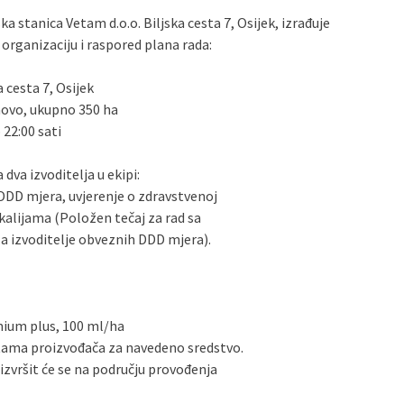
ka stanica Vetam d.o.o. Biljska cesta 7, Osijek, izrađuje
organizaciju i raspored plana rada:
a cesta 7, Osijek
ovo, ukupno 350 ha
 22:00 sati
dva izvoditelja u ekipi:
a DDD mjera, uvjerenje o zdravstvenoj
kalijama (Položen tečaj za rad sa
a izvoditelje obveznih DDD mjera).
ium plus, 100 ml/ha
utama proizvođača za navedeno sredstvo.
 izvršit će se na području provođenja