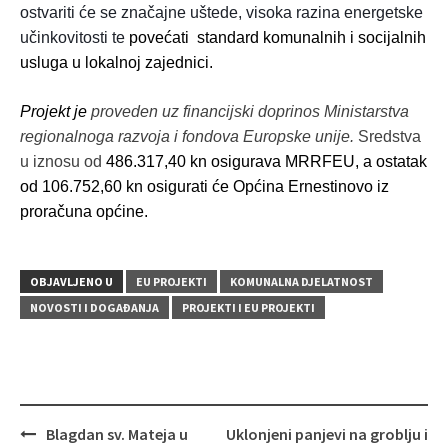
ostvariti će se značajne uštede, visoka razina energetske
učinkovitosti te
povećati standard komunalnih i socijalnih
usluga u lokalnoj zajednici.
Projekt je
proveden uz financijski doprinos Ministarstva
regionalnoga razvoja i fondova Europske unije.
Sredstva
u iznosu od
486.317,40 kn osigurava MRRFEU, a ostatak
od 106.752,60 kn osigurati će Općina Ernestinovo iz
proračuna općine.
OBJAVLJENO U
EU PROJEKTI
KOMUNALNA DJELATNOST
NOVOSTI I DOGAĐANJA
PROJEKTI I EU PROJEKTI
Navigacija
Blagdan sv. Mateja u
Uklonjeni panjevi na groblju i