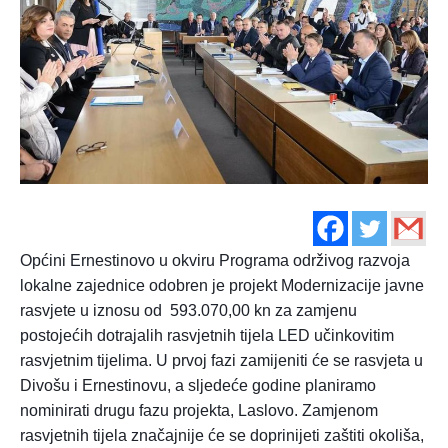
Općini Ernestinovo u okviru Programa održivog razvoja
lokalne zajednice odobren je projekt Modernizacije javne
rasvjete u iznosu od 593.070,00 kn za zamjenu
postojećih dotrajalih rasvjetnih tijela LED učinkovitim
rasvjetnim tijelima. U prvoj fazi zamije
niti će se rasvjeta u
Divošu i Ernestinovu, a sljedeće godine planiramo
nominirati drugu fazu projekta, Laslovo. Zamjenom
rasvjetnih tijela značajnije će se doprinijeti zaštiti okoliša,