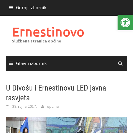
Skoči
Gornji izbornik
do
Open 
sadržaja
Ernestinovo
Službena stranica općine
Glavni izbornik
U Divošu i Ernestinovu LED javna
rasvjeta
29. rujna 2017.
opcina