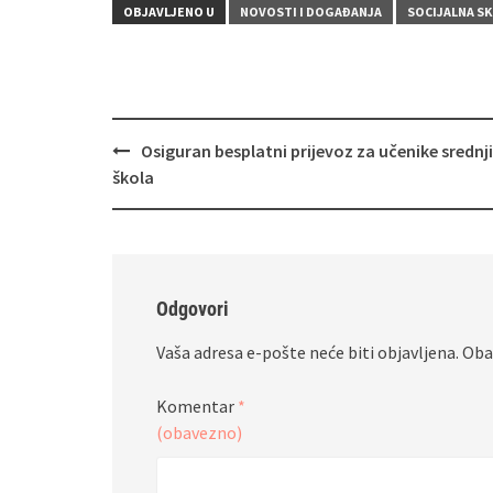
OBJAVLJENO U
NOVOSTI I DOGAĐANJA
SOCIJALNA SK
Navigacija
Osiguran besplatni prijevoz za učenike srednj
objava
škola
Odgovori
Vaša adresa e-pošte neće biti objavljena.
Oba
Komentar
*
(obavezno)