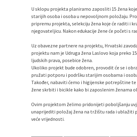
U sklopu projekta planiramo zaposliti 15 žena koje
starijih osoba i osoba u nepovoljnom položaju. Proj
pripremu projekta, selekciju žena koje će raditi i kr
njegovateljicu. Nakon edukacije
žene će početi s ra
Uz obavezne partnere na projektu, Hrvatski zavoda 
projektu nam je Udruga žena Laslovo koja preko 15
ljudskih prava, posebice žena.
Ukoliko projekt bude odobren, provodit će se i obr
pružati potporu i podršku starijim osobama i oso
Također, nabaviti ćemo i higijenske potrepštine t
žene skrbiti i bicikle kako bi zaposlenim ženama o
Ovim projektom želimo pridonijeti poboljšanju uvje
unaprijediti položaj žena na tržištu rada i ublažiti
veće vrijednosti.