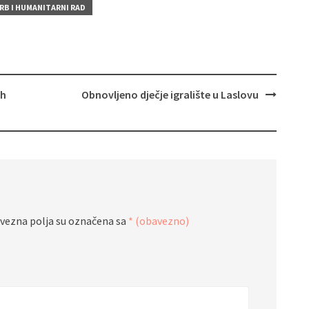
RB I HUMANITARNI RAD
ih
Obnovljeno dječje igralište u Laslovu
vezna polja su označena sa
* (obavezno)