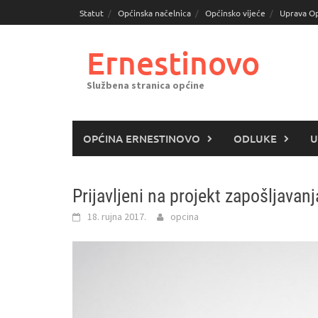
Skoči
Statut
Općinska načelnica
Općinsko vijeće
Uprava O
do
sadržaja
Ernestinovo
Službena stranica općine
OPĆINA ERNESTINOVO
ODLUKE
U
Prijavljeni na projekt zapošljavan
18. rujna 2017.
opcina