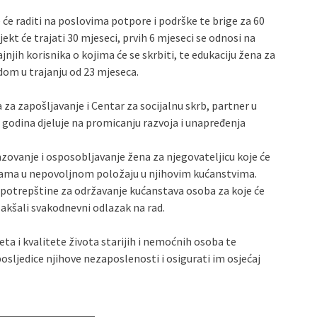
 će raditi na poslovima potpore i podrške te brige za 60
ekt će trajati 30 mjeseci, prvih 6 mjeseci se odnosi na
ajnjih korisnika o kojima će se skrbiti, te edukaciju žena za
dom u trajanju od 23 mjeseca.
za zapošljavanje i Centar za socijalnu skrb, partner u
 godina djeluje na promicanju razvoja i unapređenja
azovanje i osposobljavanje žena za njegovateljicu koje će
bama u nepovoljnom položaju u njihovim kućanstvima.
e potrepštine za održavanje kućanstava osoba za koje će
lakšali svakodnevni odlazak na rad.
ta i kvalitete života starijih i nemoćnih osoba te
 posljedice njihove nezaposlenosti i osigurati im osjećaj