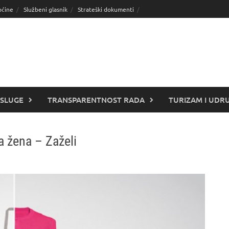
pćine
Službeni glasnik
Strateški dokumenti
SLUGE
TRANSPARENTNOST RADA
TURIZAM I UDR
ja žena – Zaželi