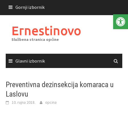
Skoči
Gornji izbornik
do
Open 
sadržaja
Ernestinovo
Službena stranica općine
Glavni izbornik
Preventivna dezinsekcija komaraca u
Laslovu
10. rujna 2018.
opcina