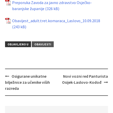
Preporuka Zavoda za javno zdravstvo Osječko-
baranjske županije
Obavijest_adult.tret.komaraca_Laslovo_10.09.2018
OBJAVLJENO U
OBAVIJESTI
Navigacija
Osigurane unikatne
Novi vozni red Panturista
objava
bilježnice za učenike viših
Osijek-Laslovo-Kodođ
razreda