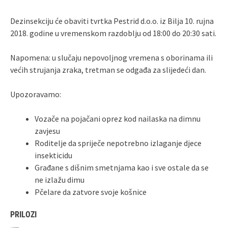
Dezinsekciju će obaviti tvrtka Pestrid d.o.o. iz Bilja 10. rujna
2018. godine u vremenskom razdoblju od 18:00 do 20:30 sati.
Napomena: u slučaju nepovoljnog vremena s oborinama ili
većih strujanja zraka, tretman se odgađa za slijedeći dan.
Upozoravamo:
Vozače na pojačani oprez kod nailaska na dimnu
zavjesu
Roditelje da spriječe nepotrebno izlaganje djece
insekticidu
Građane s dišnim smetnjama kao i sve ostale da se
ne izlažu dimu
Pčelare da zatvore svoje košnice
PRILOZI