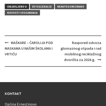
OBJAVLJENO U
DV OGLEDALCE
NEKATEGORIZIRANO
NOVOSTI I DOGAĐANJA
Navigacija
MAŠKARE – ČAROLIJA POD
Raspored odvoza
objava
MASKAMA U NAŠIM ŠKOLAMA I
glomaznog otpada i rad
VRTIĆU
mobilnog reciklažnog
dvorišta za 2026 g.
KONTAKT
Općina Ernestinovo