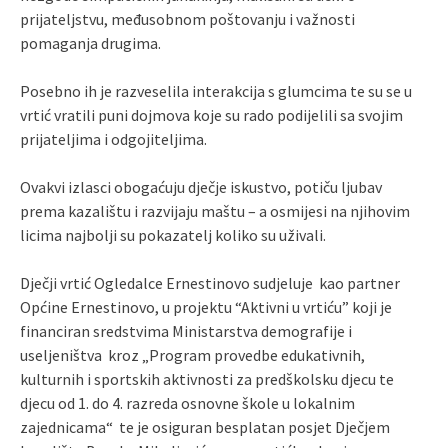
prijateljstvu, međusobnom poštovanju i važnosti
pomaganja drugima.
Posebno ih je razveselila interakcija s glumcima te su se u
vrtić vratili puni dojmova koje su rado podijelili sa svojim
prijateljima i odgojiteljima.
Ovakvi izlasci obogaćuju dječje iskustvo, potiču ljubav
prema kazalištu i razvijaju maštu – a osmijesi na njihovim
licima najbolji su pokazatelj koliko su uživali.
Dječji vrtić Ogledalce Ernestinovo sudjeluje kao partner
Općine Ernestinovo, u projektu “Aktivni u vrtiću” koji je
financiran sredstvima Ministarstva demografije i
useljeništva kroz „Program provedbe edukativnih,
kulturnih i sportskih aktivnosti za predškolsku djecu te
djecu od 1. do 4. razreda osnovne škole u lokalnim
zajednicama“ te je osiguran besplatan posjet Dječjem