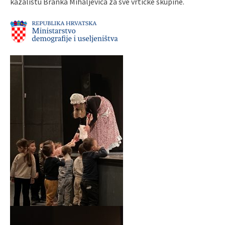
kazalištu Branka Mihaljevića za sve vrtićke skupine.