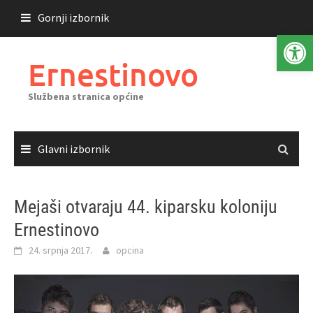
Skoči
Gornji izbornik
do
Open 
sadržaja
Ernestinovo
Službena stranica općine
Glavni izbornik
Mejaši otvaraju 44. kiparsku koloniju
Ernestinovo
24. srpnja 2017.
opcina