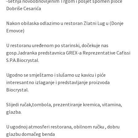
-šetnja novoobnovljenim Trgom i posjet spomen ploče
Dobriše Cesarića
Nakon obilaska odlazimo u restoran Zlatni Lug u (Donje
Emovce)
U restoranu uređenom po starinski, dočekuje nas
gosp.Jadranka predstavnica GREX-a Reprezentative Cafissi
S.P.A.Biocrystal.
Ugodno se smještamo i slušamo uz kavicu i piće
interesantno izlaganje i predstavljanje proizvoda
Biocrystal.
Slijedi ručak,tombola, prezentiranje kremica, vitamina,
glazba.
U ugodnoj atmosferi restorana, obilnom ručku , dobru
glazbu domačeg benda