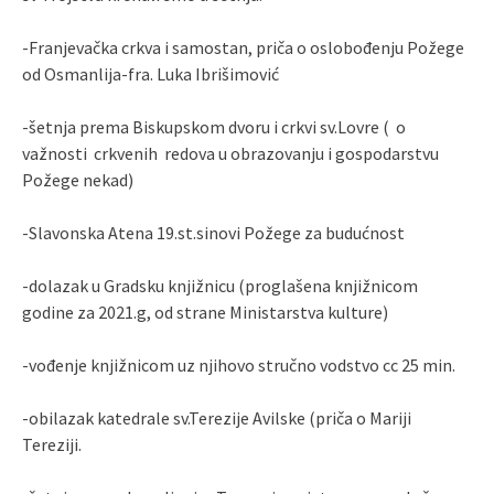
-Franjevačka crkva i samostan, priča o oslobođenju Požege
od Osmanlija-fra. Luka Ibrišimović
-šetnja prema Biskupskom dvoru i crkvi sv.Lovre ( o
važnosti crkvenih redova u obrazovanju i gospodarstvu
Požege nekad)
-Slavonska Atena 19.st.sinovi Požege za budućnost
-dolazak u Gradsku knjižnicu (proglašena knjižnicom
godine za 2021.g, od strane Ministarstva kulture)
-vođenje knjižnicom uz njihovo stručno vodstvo cc 25 min.
-obilazak katedrale sv.Terezije Avilske (priča o Mariji
Tereziji.