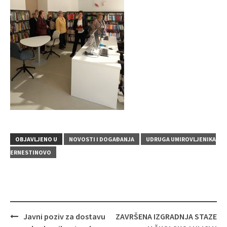
OBJAVLJENO U
NOVOSTI I DOGAĐANJA
UDRUGA UMIROVLJENIKA
ERNESTINOVO
Navigacija
Javni poziv za dostavu
ZAVRŠENA IZGRADNJA STAZE
objava