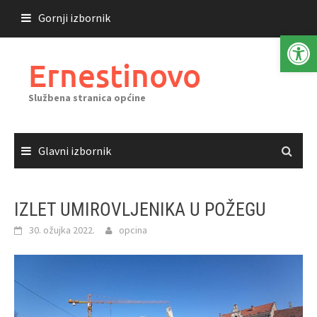
Skoči
Gornji izbornik
do
Open 
sadržaja
Ernestinovo
Službena stranica općine
Glavni izbornik
IZLET UMIROVLJENIKA U POŽEGU
30. ožujka 2022.
opcina