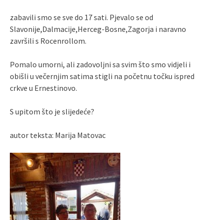
zabavili smo se sve do 17 sati. Pjevalo se od
Slavonije,Dalmacije,Herceg-Bosne,Zagorja i naravno
završili s Rocenrollom.
Pomalo umorni, ali zadovoljni sa svim što smo vidjeli i
obišli u večernjim satima stigli na početnu točku ispred
crkve u Ernestinovo.
S upitom što je slijedeće?
autor teksta: Marija Matovac