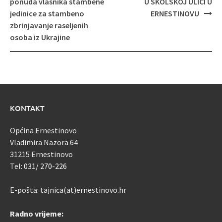
ponuda vlasnika stambene
U ŠKOLSKOJ ULICI U
jedinice za stambeno
ERNESTINOVU
zbrinjavanje raseljenih
osoba iz Ukrajine
KONTAKT
Općina Ernestinovo
Vladimira Nazora 64
31215 Ernestinovo
Tel:
031/ 270-226
E-pošta: tajnica(at)ernestinovo.hr
Radno vrijeme: