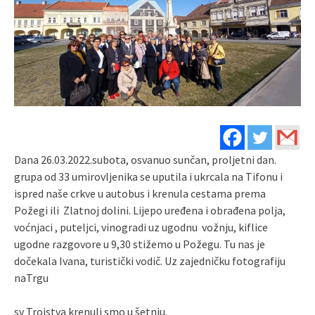
Dana 26.03.2022.subota, osvanuo sunčan, proljetni dan.
grupa od 33 umirovljenika se uputila i ukrcala na Tifonu i
ispred naše crkve u autobus i krenula cestama prema
Požegi ili Zlatnoj dolini. Lijepo uređena i obrađena polja,
voćnjaci , puteljci, vinogradi uz ugodnu vožnju, kiflice
ugodne razgovore u 9,30 stižemo u Požegu. Tu nas je
dočekala Ivana, turistički vodič. Uz zajedničku fotografiju
naTrgu
sv Trojstva krenuli smo u šetnju.