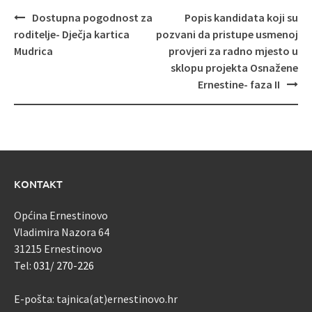
Navigacija
Dostupna pogodnost za
Popis kandidata koji su
objava
roditelje- Dječja kartica
pozvani da pristupe usmenoj
Mudrica
provjeri za radno mjesto u
sklopu projekta Osnažene
Ernestine- faza II
KONTAKT
Općina Ernestinovo
Vladimira Nazora 64
31215 Ernestinovo
Tel:
031/ 270-226
E-pošta: tajnica(at)ernestinovo.hr