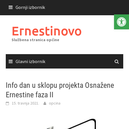
Skoči
Gornji izbornik
do
Open 
sadržaja
Ernestinovo
Službena stranica općine
Glavni izbornik
Info dan u sklopu projekta Osnažene
Ernestine faza II
15. travnja 2021.
opcina