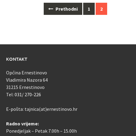
Navigacija
Prethodni
1
2
za
objave
KONTAKT
Općina Ernestinovo
Vladimira Nazora 64
31215 Ernestinovo
Tel:
031/ 270-226
E-pošta: tajnica(at)ernestinovo.hr
Radno vrijeme:
Ponedjeljak – Petak 7.00h – 15.00h