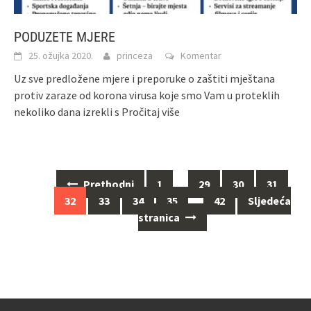
PODUZETE MJERE
25. ožujka 2020.
princeza
Komentar
Uz sve predložene mjere i preporuke o zaštiti mještana
protiv zaraze od korona virusa koje smo Vam u proteklih
nekoliko dana izrekli s
Pročitaj više
Navigacija
Prethodni
1
…
29
30
31
za
32
33
34
35
…
42
Sljedeća
objave
stranica