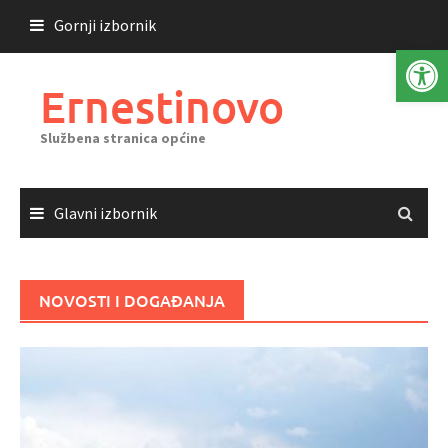
Skoči
Gornji izbornik
do
Open 
sadržaja
Ernestinovo
Službena stranica općine
Glavni izbornik
NOVOSTI I DOGAĐANJA