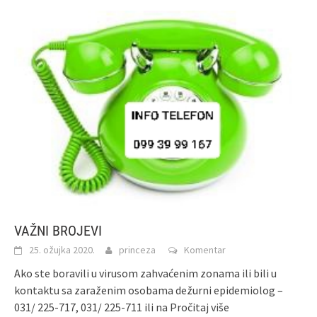
VAŽNI BROJEVI
25. ožujka 2020.
princeza
Komentar
Ako ste boravili u virusom zahvaćenim zonama ili bili u
kontaktu sa zaraženim osobama dežurni epidemiolog –
031/ 225-717, 031/ 225-711 ili na
Pročitaj više