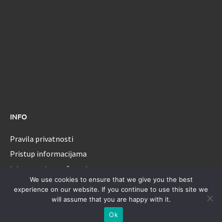
INFO
Pravila privatnosti
Pristup informacijama
Izjava o pristupačnosti
We use cookies to ensure that we give you the best
experience on our website. If you continue to use this site we
will assume that you are happy with it.
Sva prava pridržana - Općina Ernestinovo.
Ok
Ponosno pokreće
WordPress
|
Tema: Awaken od
ThemezHut