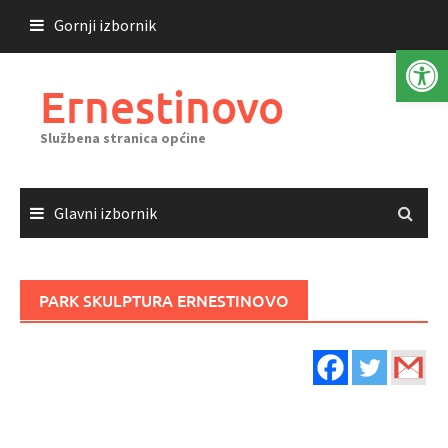
Skoči
Gornji izbornik
do
Open 
sadržaja
Ernestinovo
Službena stranica općine
Glavni izbornik
PARK SKULPTURA ERNESTINOVO