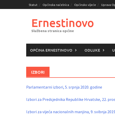
Skoči
Statut
Općinska načelnica
Općinsko vijeće
Uprava O
do
sadržaja
Ernestinovo
Službena stranica općine
OPĆINA ERNESTINOVO
ODLUKE
U
IZBORI
Parlamentarni izbori, 5. srpnja 2020. godine
Izbori za Predsjednika Republike Hrvatske, 22. pro
Izbori za vijeća nacionalnih manjina, 9. svibnja 201