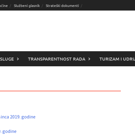
pćine
Službeni glasnik
Strateški dokumenti
SLUGE
TRANSPARENTNOST RADA
TURIZAM I UDR
sinca 2019. godine
9. godine