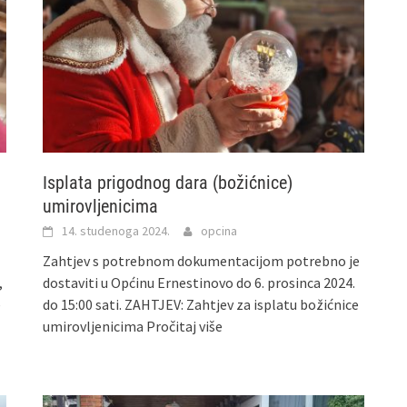
Isplata prigodnog dara (božićnice)
umirovljenicima
14. studenoga 2024.
opcina
Zahtjev s potrebnom dokumentacijom potrebno je
,
dostaviti u Općinu Ernestinovo do 6. prosinca 2024.
e
do 15:00 sati. ZAHTJEV: Zahtjev za isplatu božićnice
umirovljenicima
Pročitaj više