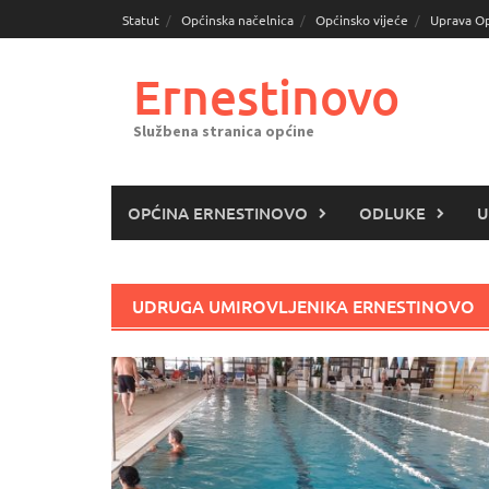
Skoči
Statut
Općinska načelnica
Općinsko vijeće
Uprava O
do
sadržaja
Ernestinovo
Službena stranica općine
OPĆINA ERNESTINOVO
ODLUKE
U
UDRUGA UMIROVLJENIKA ERNESTINOVO