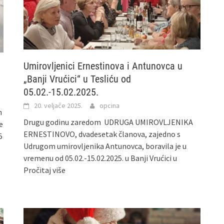
Umirovljenici Ernestinova i Antunovca u
„Banji Vrućici“ u Tesliću od
05.02.-15.02.2025.
20. veljače 2025.
opcina
m
Drugu godinu zaredom UDRUGA UMIROVLJENIKA
e
ERNESTINOVO, dvadesetak članova, zajedno s
5
Udrugom umirovljenika Antunovca, boravila je u
vremenu od 05.02.-15.02.2025. u Banji Vrućici u
Pročitaj više