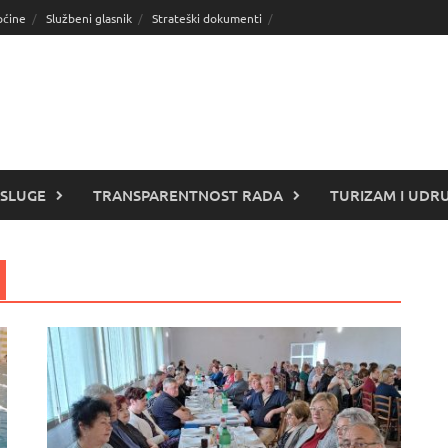
pćine
Službeni glasnik
Strateški dokumenti
SLUGE
TRANSPARENTNOST RADA
TURIZAM I UDR