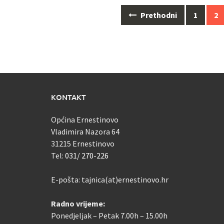
Navigacija
Prethodni
1
2
za
objave
KONTAKT
Općina Ernestinovo
Vladimira Nazora 64
31215 Ernestinovo
Tel:
031/ 270-226
E-pošta: tajnica(at)ernestinovo.hr
Radno vrijeme:
Ponedjeljak – Petak 7.00h – 15.00h