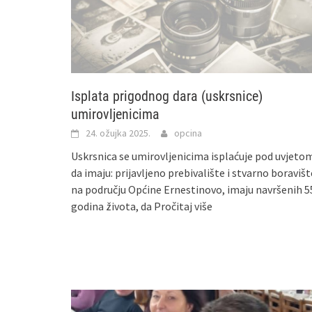
Isplata prigodnog dara (uskrsnice)
umirovljenicima
24. ožujka 2025.
opcina
Uskrsnica se umirovljenicima isplaćuje pod uvjeto
da imaju: prijavljeno prebivalište i stvarno boravišt
na području Općine Ernestinovo, imaju navršenih 5
godina života, da
Pročitaj više