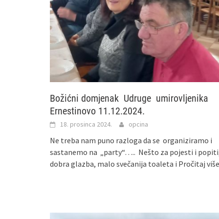
Božićni domjenak Udruge umirovljenika
Ernestinovo 11.12.2024.
18. prosinca 2024.
opcina
Ne treba nam puno razloga da se organiziramo i
sastanemo na „party“….. Nešto za pojesti i popiti
dobra glazba, malo svečanija toaleta i
Pročitaj viš